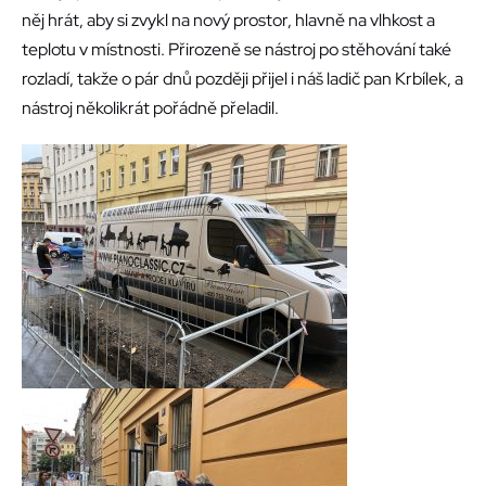
něj hrát, aby si zvykl na nový prostor, hlavně na vlhkost a
teplotu v místnosti. Přirozeně se nástroj po stěhování také
rozladí, takže o pár dnů později přijel i náš ladič pan Krbílek, a
nástroj několikrát pořádně přeladil.