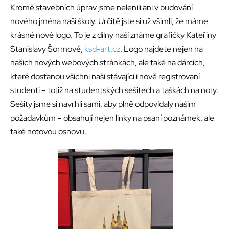
Kromě stavebních úprav jsme nelenili ani v budování
nového jména naší školy. Určitě jste si už všimli, že máme
krásné nové logo. To je z dílny naší známe grafičky Kateřiny
Stanislavy Šormové,
ksd-art.cz
. Logo najdete nejen na
našich nových webových stránkách, ale také na dárcích,
které dostanou všichni naši stávající i nově registrovaní
studenti – totiž na studentských sešitech a taškách na noty.
Sešity jsme si navrhli sami, aby plně odpovídaly našim
požadavkům – obsahují nejen linky na psaní poznámek, ale
také notovou osnovu.