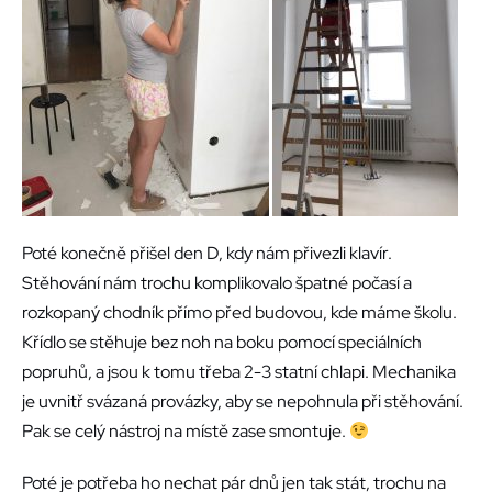
Poté konečně přišel den D, kdy nám přivezli klavír.
Stěhování nám trochu komplikovalo špatné počasí a
rozkopaný chodník přímo před budovou, kde máme školu.
Křídlo se stěhuje bez noh na boku pomocí speciálních
popruhů, a jsou k tomu třeba 2-3 statní chlapi. Mechanika
je uvnitř svázaná provázky, aby se nepohnula při stěhování.
Pak se celý nástroj na místě zase smontuje.
Poté je potřeba ho nechat pár dnů jen tak stát, trochu na