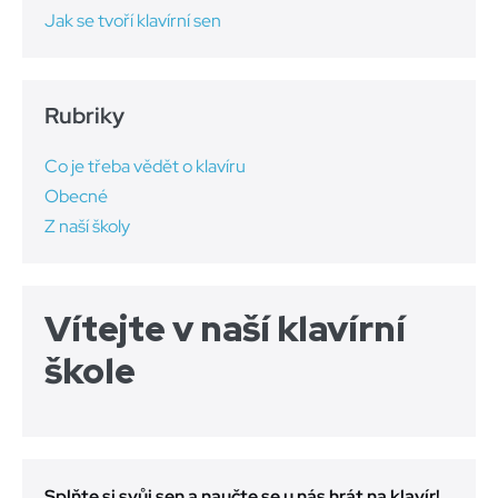
Jak se tvoří klavírní sen
Rubriky
Co je třeba vědět o klavíru
Obecné
Z naší školy
Vítejte v naší klavírní
škole
Splňte si svůj sen a naučte se u nás hrát na klavír!