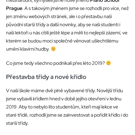
mezinárodní, vymysleli jsme nové jméno
Piano School
Prague
. A s takovým jménem jsme se rozhodli pro více, než
jen změnu webových stránek, ale i o přestavbu naší
původní starší třídy a další novinky, aby se naši studenti i
naši lektoři u nás cítili ještě lépe a měli to nejlepší zázemí, ve
kterém se budou moci společně věnovat ušlechtilému
umění klavírní hudby.
Co jsme tedy všechno podnikali přes léto 2019?
Přestavba třídy a nové křídlo
V naší škole máme dvě plně vybavené třídy. Novější třídu
jsme vybavili křídlem hned v době jejího otevření v lednu
2019. Aby to nebylo líto studentům, kteří mají lekce ve
staré třídě, rozhodli jsme se zainvestovat a pořídit křídlo i do
starší třídy.