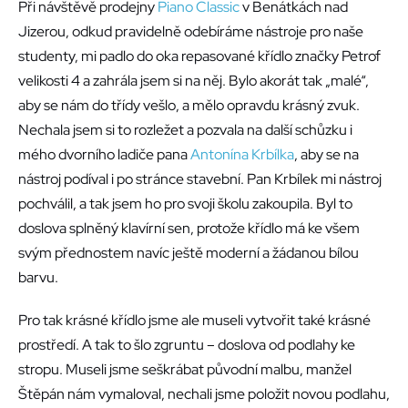
Při návštěvě prodejny
Piano Classic
v Benátkách nad
Jizerou, odkud pravidelně odebíráme nástroje pro naše
studenty, mi padlo do oka repasované křídlo značky Petrof
velikosti 4 a zahrála jsem si na něj. Bylo akorát tak „malé“,
aby se nám do třídy vešlo, a mělo opravdu krásný zvuk.
Nechala jsem si to rozležet a pozvala na další schůzku i
mého dvorního ladiče pana
Antonína Krbílka
, aby se na
nástroj podíval i po stránce stavební. Pan Krbílek mi nástroj
pochválil, a tak jsem ho pro svoji školu zakoupila. Byl to
doslova splněný klavírní sen, protože křídlo má ke všem
svým přednostem navíc ještě moderní a žádanou bílou
barvu.
Pro tak krásné křídlo jsme ale museli vytvořit také krásné
prostředí. A tak to šlo zgruntu – doslova od podlahy ke
stropu. Museli jsme seškrábat původní malbu, manžel
Štěpán nám vymaloval, nechali jsme položit novou podlahu,