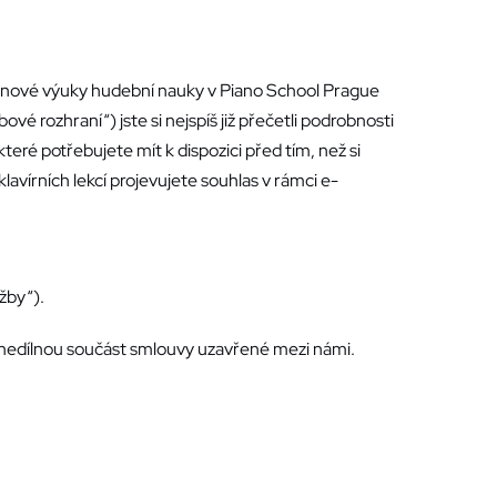
kupinové výuky hudební nauky v Piano School Prague
 rozhraní“) jste si nejspíš již přečetli podrobnosti
ré potřebujete mít k dispozici před tím, než si
klavírních lekcí projevujete souhlas v rámci e-
žby“).
 nedílnou součást smlouvy uzavřené mezi námi.