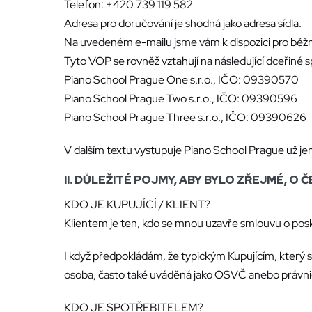
Telefon: +420 739 119 582
Adresa pro doručování je shodná jako adresa sídla.
Na uvedeném e-mailu jsme vám k dispozici pro běžno
Tyto VOP se rovněž vztahují na následující dceřin
Piano School Prague One s.r.o., IČO: 09390570
Piano School Prague Two s.r.o., IČO: 09390596
Piano School Prague Three s.r.o., IČO: 09390626
V dalším textu vystupuje Piano School Prague už jen 
II. DŮLEŽITÉ POJMY, ABY BYLO ZŘEJMÉ, O Č
KDO JE KUPUJÍCÍ / KLIENT?
Klientem je ten, kdo se mnou uzavře smlouvu o posk
I když předpokládám, že typickým Kupujícím, který s
osoba, často také uváděná jako OSVČ anebo právnick
KDO JE SPOTŘEBITELEM?