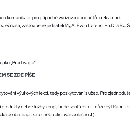
u komunikaci i pro případné vyřizování podnětů a reklamací.
é společnosti, zastoupené jednateli MgA. Evou Lorenc, Ph.D. a B
jako „Prodávající“.
EM SE ZDE PÍŠE
ytování výukových lekcí, tedy poskytování služeb. Pro zjednoduše
i produkty nebo služby koupí, bude spotřebitel, může být Kupující
á osoba, např. s.r.o. nebo akciová společnost).