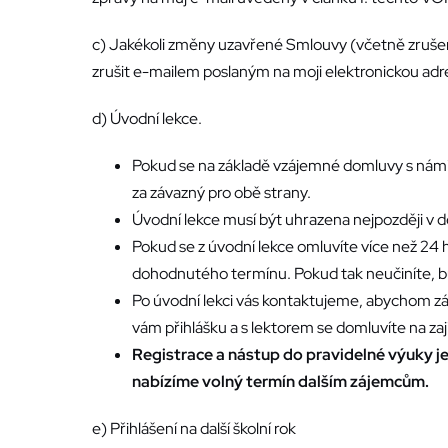
c) Jakékoli změny uzavřené Smlouvy (včetně zruše
zrušit e-mailem poslaným na moji elektronickou adre
d) Úvodní lekce.
Pokud se na základě vzájemné domluvy s námi 
za závazný pro obě strany.
Úvodní lekce musí být uhrazena nejpozději v d
Pokud se z úvodní lekce omluvíte více než 24 
dohodnutého termínu. Pokud tak neučiníte, b
Po úvodní lekci vás kontaktujeme, abychom záva
vám přihlášku a s lektorem se domluvíte na zaj
Registrace a nástup do pravidelné výuky j
nabízíme volný termín dalším zájemcům.
e) Přihlášení na další školní rok