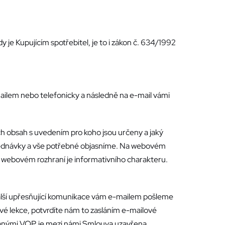
 je Kupujícím spotřebitel, je to i zákon č. 634/1992
lem nebo telefonicky a následně na e-mail vámi
obsah s uvedením pro koho jsou určeny a jaký
objednávky a vše potřebné objasníme. Na webovém
na webovém rozhraní je informativního charakteru.
lší upřesňující komunikace vám e-mailem pošleme
ové lekce, potvrdíte nám to zasláním e-mailové
lanými VOP, je mezi námi Smlouva uzavřena.