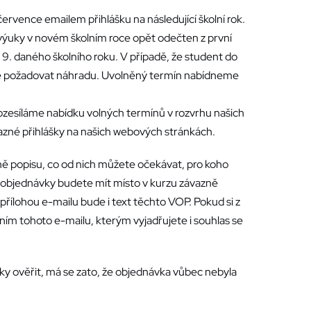
července emailem přihlášku na následující školní rok.
výuky v novém školním roce opět odečten z první
 9. daného školního roku. V případě, že student do
žné požadovat náhradu. Uvolněný termín nabídneme
rozesíláme nabídku volných termínů v rozvrhu našich
azné přihlášky na našich webových stránkách.
opisu, co od nich můžete očekávat, pro koho
 objednávky budete mít místo v kurzu závazně
ílohou e-mailu bude i text těchto VOP. Pokud si z
ním tohoto e-mailu, kterým vyjadřujete i souhlas se
y ověřit, má se zato, že objednávka vůbec nebyla