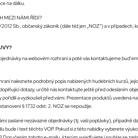
ce na dálku.
 MEZI NÁMI ŘÍDÍ?
2012 Sb., občanský zákoník (dále též jen „NOZ“) a v případech, kdy
OUVY?
jednávky na webovém rozhraní a poté vás kontaktujeme buď emai
 naleznete podrobný popis nabízených hudebních kurzů, jejich 
doplňující dotazy, určitě nás kontaktujte ještě před odesláním 
kty pořídili a vyzkoušeli před vámi. Prezentace produktů uvedená 
stanovení § 1732 odst. 2. NOZ se nepoužije.
aslané nezávazné objednávky (tj. vaší poptávky), případně da
lu bude i text těchto VOP. Pokud si z této nabídky vyberete výuk
P. Doručením tohoto e-mailu, kterým vyjadřujete i souhlas se zas