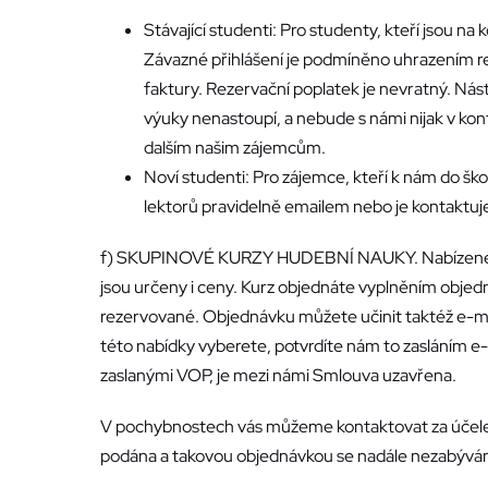
Stávající studenti: Pro studenty, kteří jsou n
Závazné přihlášení je podmíněno uhrazením re
faktury. Rezervační poplatek je nevratný. Nás
výuky nenastoupí, a nebude s námi nijak v k
dalším našim zájemcům.
Noví studenti: Pro zájemce, kteří k nám do šk
lektorů pravidelně emailem nebo je kontaktu
f) SKUPINOVÉ KURZY HUDEBNÍ NAUKY. Nabízené kur
jsou určeny i ceny. Kurz objednáte vyplněním obje
rezervované. Objednávku můžete učinit taktéž e-ma
této nabídky vyberete, potvrdíte nám to zasláním e
zaslanými VOP, je mezi námi Smlouva uzavřena.
V pochybnostech vás můžeme kontaktovat za účelem 
podána a takovou objednávkou se nadále nezabývá