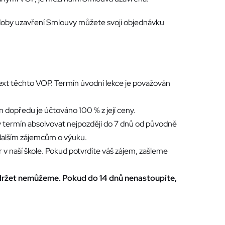
doby uzavření Smlouvy můžete svoji objednávku
ext těchto VOP. Termín úvodní lekce je považován
n dopředu je účtováno 100 % z její ceny.
vý termín absolvovat nejpozději do 7 dnů od původně
dalším zájemcům o výuku.
r v naší škole. Pokud potvrdíte váš zájem, zašleme
o držet nemůžeme. Pokud do 14 dnů nenastoupíte,