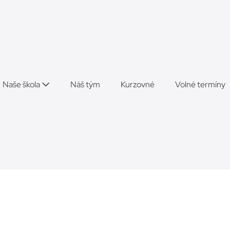
Naše škola
Náš tým
Kurzovné
Volné termíny