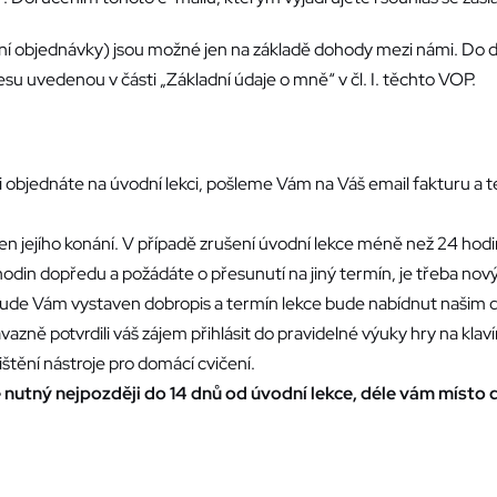
ní objednávky) jsou možné jen na základě dohody mezi námi. Do 
su uvedenou v části „Základní údaje o mně“ v čl. I. těchto VOP.
objednáte na úvodní lekci, pošleme Vám na Váš email fakturu a t
en jejího konání. V případě zrušení úvodní lekce méně než 24 hodi
hodin dopředu a požádáte o přesunutí na jiný termín, je třeba no
ude Vám vystaven dobropis a termín lekce bude nabídnut našim 
zně potvrdili váš zájem přihlásit do pravidelné výuky hry na klaví
ištění nástroje pro domácí cvičení.
e nutný nejpozději do 14 dnů od úvodní lekce, déle vám míst