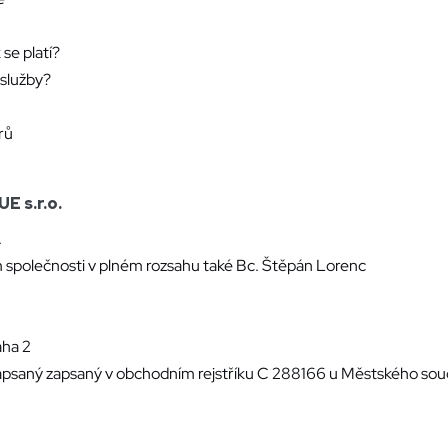
 se platí?
služby?
rů
 s.r.o.
.
 společnosti v plném rozsahu také Bc. Štěpán Lorenc
aha 2
 zapsaný zapsaný v obchodním rejstříku C 288166 u Městského sou