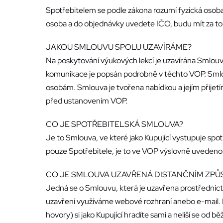
Spotřebitelem se podle zákona rozumí fyzická osoba
osoba a do objednávky uvedete IČO, budu mít za to, 
JAKOU SMLOUVU SPOLU UZAVÍRÁME?
Na poskytování výukových lekcí je uzavírána Smlouv
komunikace je popsán podrobně v těchto VOP. Smlou
osobám. Smlouva je tvořena nabídkou a jejím přijet
před ustanovením VOP.
CO JE SPOTŘEBITELSKÁ SMLOUVA?
Je to Smlouva, ve které jako Kupující vystupuje spo
pouze Spotřebitele, je to ve VOP výslovně uvedeno (
CO JE SMLOUVA UZAVŘENÁ DISTANČNÍM ZP
Jedná se o Smlouvu, která je uzavřena prostředn
uzavření využíváme webové rozhraní anebo e-mail. N
hovory) si jako Kupující hradíte sami a neliší se 