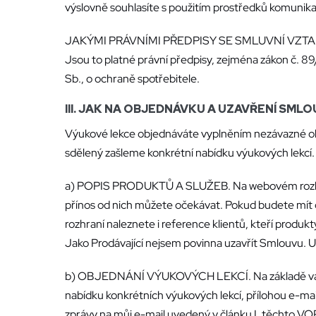
výslovně souhlasíte s použitím prostředků komunika
JAKÝMI PRÁVNÍMI PŘEDPISY SE SMLUVNÍ VZTAH
Jsou to platné právní předpisy, zejména zákon č. 89/
Sb., o ochraně spotřebitele.
III. JAK NA OBJEDNÁVKU A UZAVŘENÍ SML
Výukové lekce objednáváte vyplněním nezávazné ob
sdělený zašleme konkrétní nabídku výukových lekcí.
a) POPIS PRODUKTŮ A SLUŽEB. Na webovém rozhraní
přínos od nich můžete očekávat. Pokud budete mít 
rozhraní naleznete i reference klientů, kteří produ
Jako Prodávající nejsem povinna uzavřít Smlouvu. U
b) OBJEDNÁNÍ VÝUKOVÝCH LEKCÍ. Na základě vámi z
nabídku konkrétních výukových lekcí, přílohou e-mai
zprávy na můj e-mail uvedený v článku I. těchto VO