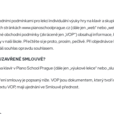
odními podmínkami pro lekcí individuální výuky hry na klavír a s
ch stránkách www.pianoschoolprague.cz (dále jen „web“ nebo „webové
 obchodní podmínky (zkráceně jen „VOP“) obsahují informace, kte
v naší škole. Přečtěte si je proto, prosím, pečlivě. Při objednávce 
váš souhlas opravdu souhlasem.
K UZAVŘENÉ SMLOUVĚ?
a klavír v Piano School Prague (dále jen „výukové lekce“ nebo „slu
ení smlouvy je popsaný níže. VOP jsou dokumentem, který tvoří
 textu VOP, mají ujednání ve Smlouvě přednost.
e