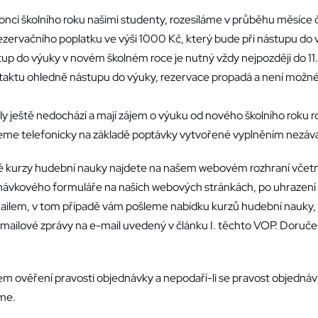
a konci školního roku našimi studenty, rozesíláme v průběhu měsíce 
zervačního poplatku ve výši 1000 Kč, který bude při nástupu do 
tup do výuky v novém školném roce je nutný vždy nejpozději do 11.
ontaktu ohledně nástupu do výuky, rezervace propadá a není mo
oly ještě nedochází a mají zájem o výuku od nového školního roku 
jeme telefonicky na základě poptávky vytvořené vyplněním nezáv
zy hudební nauky najdete na našem webovém rozhraní včetně p
dnávkového formuláře na našich webových stránkách, po uhrazení
ilem, v tom případě vám pošleme nabídku kurzů hudební nauky, př
-mailové zprávy na e-mail uvedený v článku I. těchto VOP. Doruče
ověření pravosti objednávky a nepodaří-li se pravost objednávk
me.