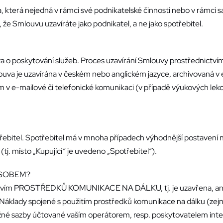
, která nejedná v rámci své podnikatelské činnosti nebo v rámci 
že Smlouvu uzavíráte jako podnikatel, a ne jako spotřebitel.
a o poskytování služeb. Proces uzavírání Smlouvy prostřednictvím
va je uzavírána v českém nebo anglickém jazyce, archivovaná v e
ím v e-mailové či telefonické komunikaci (v případě výukových lek
třebitel. Spotřebitel má v mnoha případech výhodnější postavení n
tj. místo „Kupující“ je uvedeno „Spotřebitel“).
ŮSOBEM?
ictvím PROSTŘEDKŮ KOMUNIKACE NA DÁLKU, tj. je uzavřena, aniž
áklady spojené s použitím prostředků komunikace na dálku (zejmé
od běžné sazby účtované vaším operátorem, resp. poskytovatelem in