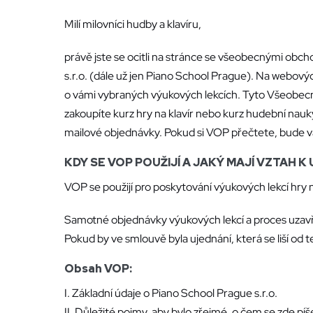
Milí milovníci hudby a klavíru,
právě jste se ocitli na stránce se všeobecnými obch
s.r.o. (dále už jen Piano School Prague). Na webový
o vámi vybraných výukových lekcích. Tyto Všeobecné
zakoupíte kurz hry na klavír nebo kurz hudební nauky 
mailové objednávky. Pokud si VOP přečtete, bude 
KDY SE VOP POUŽIJÍ A JAKÝ MAJÍ VZTAH 
VOP se použijí pro poskytování výukových lekcí hry n
Samotné objednávky výukových lekcí a proces uzavř
Pokud by ve smlouvě byla ujednání, která se liší od
Obsah VOP:
I. Základní údaje o Piano School Prague s.r.o.
II. Důležité pojmy, aby bylo zřejmé, o čem se zde píš