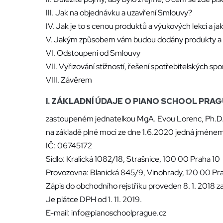
III. Jak na objednávku a uzavření Smlouvy?
IV. Jak je to s cenou produktů a výukových lekcí a jak
V. Jakým způsobem vám budou dodány produkty a 
VI. Odstoupení od Smlouvy
VII. Vyřizování stížností, řešení spotřebitelských spo
VIII. Závěrem
I. ZÁKLADNÍ ÚDAJE O PIANO SCHOOL PRAGUE
zastoupeném jednatelkou MgA. Evou Lorenc, Ph.D
na základě plné moci ze dne 1.6.2020 jedná jménem
IČ: 06745172
Sídlo: Kralická 1082/18, Strašnice, 100 00 Praha 10
Provozovna: Blanická 845/9, Vinohrady, 120 00 Pr
Zápis do obchodního rejstříku proveden 8. 1. 2018
Je plátce DPH od 1. 11. 2019.
E-mail: info@pianoschoolprague.cz